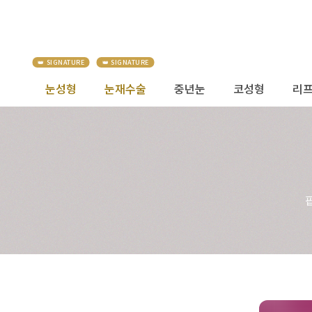
눈성형
눈재수술
중년눈
코성형
리