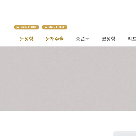
눈성형
눈재수술
중년눈
코성형
리