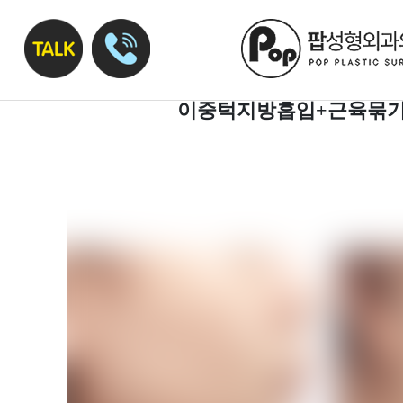
이중턱지방흡입+근육묶