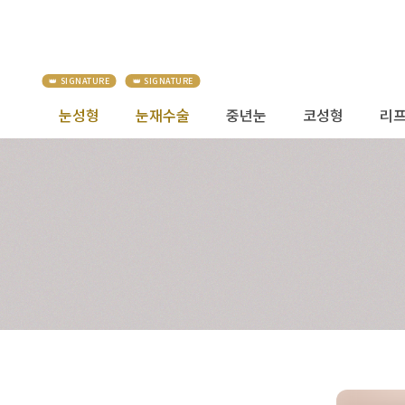
눈성형
눈재수술
중년눈
코성형
리