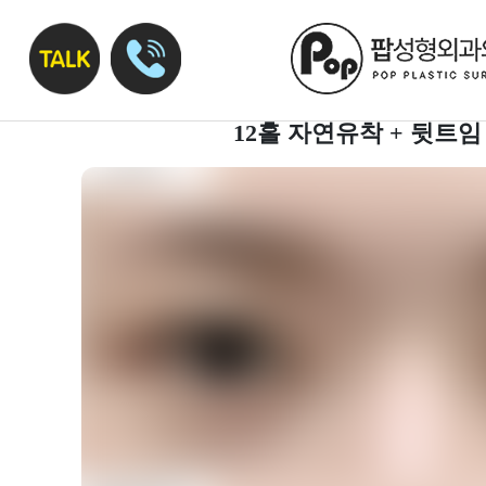
12홀 자연유착 + 뒷트임