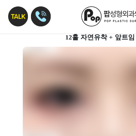
12홀 자연유착 + 앞트임