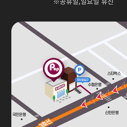
※공휴일,일요일 휴진