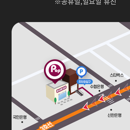
※공휴일,일요일 휴진