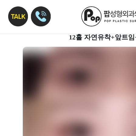
12홀 자연유착+앞트