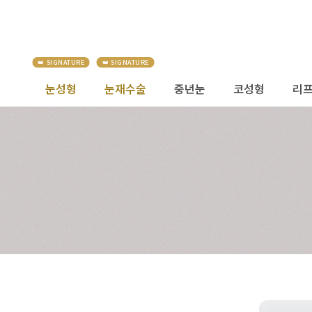
눈성형
눈재수술
중년눈
코성형
리