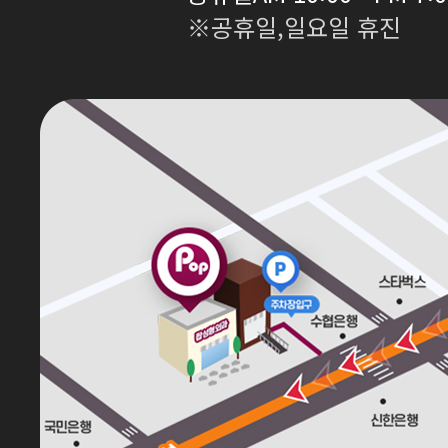
※공휴일,일요일 휴진