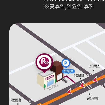
※공휴일,일요일 휴진