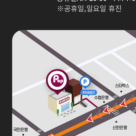
※공휴일,일요일 휴진