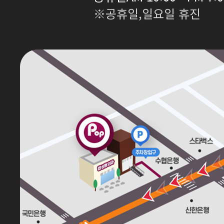
※공휴일,일요일 휴진