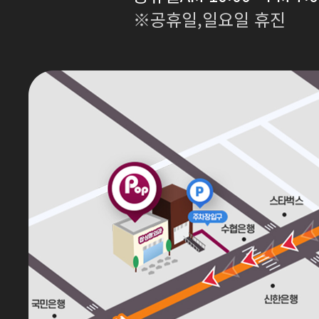
※공휴일,일요일 휴진