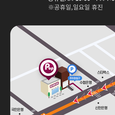
※공휴일,일요일 휴진