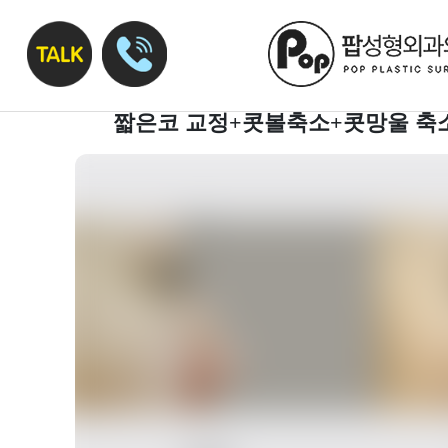
짧은코 교정+콧볼축소+콧망울 축소 3