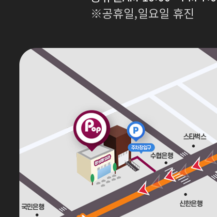
※공휴일,일요일 휴진