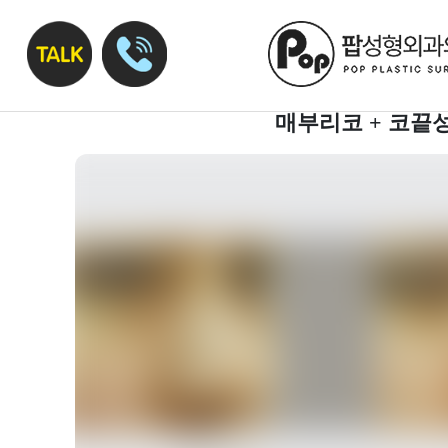
매부리코 + 코끝