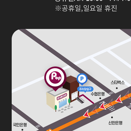
※공휴일,일요일 휴진