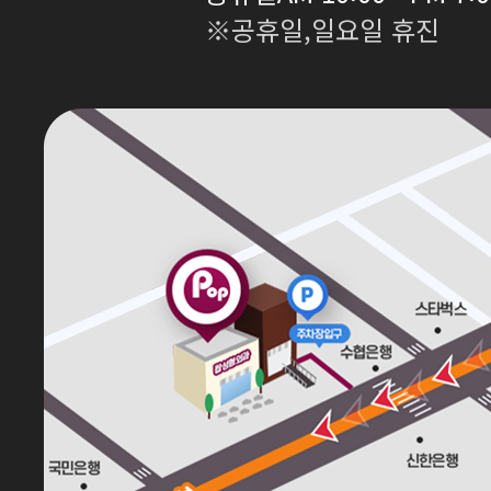
※공휴일,일요일 휴진