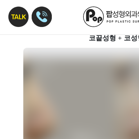
코끝성형 + 코성