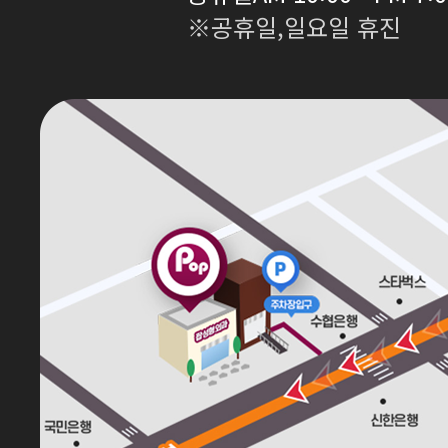
※공휴일,일요일 휴진