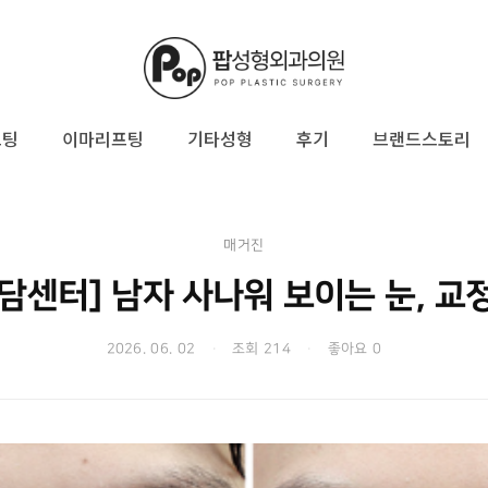
프팅
이마리프팅
기타성형
후기
브랜드스토리
매거진
전담센터] 남자 사나워 보이는 눈, 교
2026. 06. 02
·
조회 214
·
좋아요 0