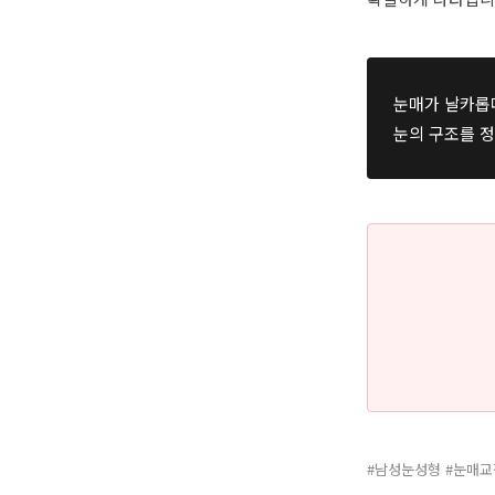
눈매가 날카롭다
눈의 구조를 정
#남성눈성형 #눈매교