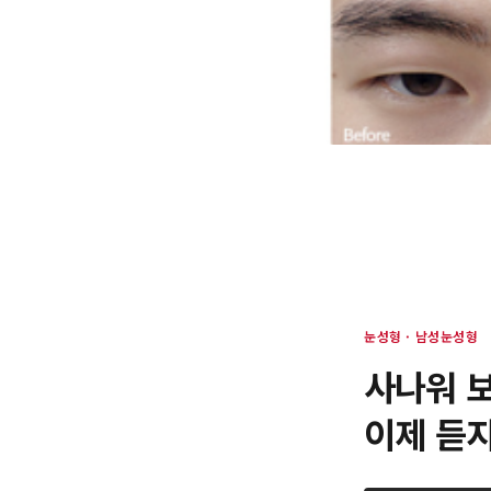
눈성형 · 남성눈성형
사나워 보
이제 듣