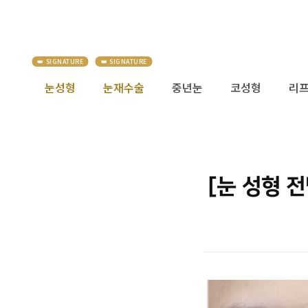
눈성형
눈재수술
중년눈
코성형
리
[눈 성형 