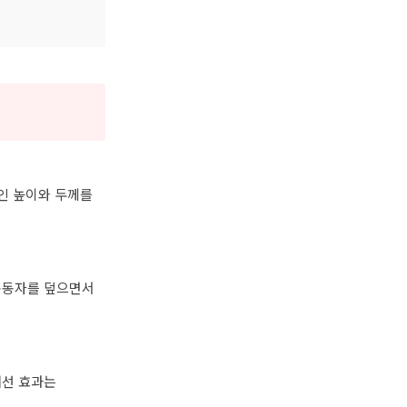
라인 높이와 두께를
눈동자를 덮으면서
개선 효과는